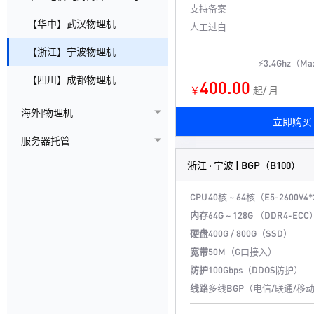
支持备案
【华中】武汉物理机
人工过白
【浙江】宁波物理机
⚡3.4Ghz（M
【四川】成都物理机
400.00
￥
起/ 月
海外|物理机
立即购买
服务器托管
浙江 · 宁波 | BGP（B100）
CPU
40核 ~ 64核（E5-2600V4
内存
64G ~ 128G （DDR4-ECC
硬盘
400G / 800G（SSD）
宽带
50M（G口接入）
防护
100Gbps（DDOS防护）
线路
多线BGP（电信/联通/移