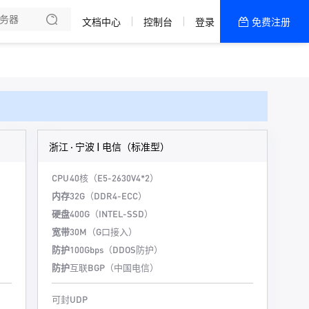
文档中心
控制台
登录
免费注册
全部产品
新闻资讯
帮助文档
热销推荐
浙江 · 宁波 | 电信（标准型）
CPU
40核（E5-2630V4*2）
内存
32G（DDR4-ECC）
硬盘
400G（INTEL-SSD）
宽带
30M（G口接入）
防护
100Gbps（DDOS防护）
防护
互联BGP（中国电信）
可封UDP