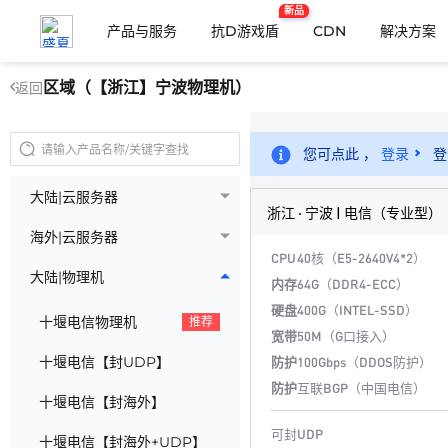
新品
产品与服务
抗D游戏盾
CDN
解决方案
区域（【浙江】宁波物理机）
返回
您可点此 ，
登录
登
大陆|云服务器
浙江 · 宁波 | 电信（专业型）
海外|云服务器
CPU
40核（E5-2640V4*2）
大陆|物理机
内存
64G（DDR4-ECC）
硬盘
400G（INTEL-SSD）
十堰电信物理机
推荐
宽带
50M（G口接入）
十堰电信【封UDP】
防护
100Gbps（DDOS防护）
防护
互联BGP（中国电信）
十堰电信【封海外】
可封UDP
十堰电信【封海外+UDP】