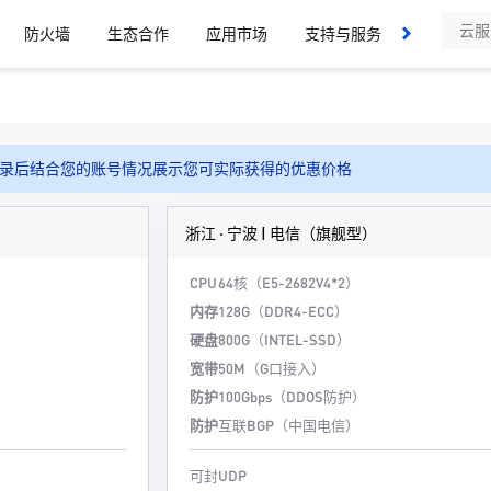
防火墙
生态合作
应用市场
支持与服务
了解我们
录后结合您的账号情况展示您可实际获得的优惠价格
浙江 · 宁波 | 电信（旗舰型）
CPU
64核（E5-2682V4*2）
内存
128G（DDR4-ECC）
硬盘
800G（INTEL-SSD）
宽带
50M（G口接入）
防护
100Gbps（DDOS防护）
防护
互联BGP（中国电信）
可封UDP