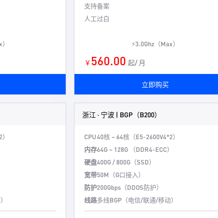
支持备案
人工过白
ax）
⚡3.0Ghz（Max）
560.00
￥
起/ 月
立即购买
浙江 · 宁波 | BGP（B200）
*2）
CPU
40核 ~ 64核（E5-2600V4*2）
）
内存
64G ~ 128G （DDR4-ECC）
硬盘
400G / 800G（SSD）
宽带
50M（G口接入）
防护
200Gbps（DDOS防护）
动）
线路
多线BGP（电信/联通/移动）