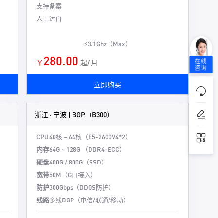
支持备案
人工过白
⚡3.1Ghz（Max）
280.00
在线
￥
起/ 月
咨询
立即购买
浙江 · 宁波 | BGP（B300）
CPU
40核 ~ 64核（E5-2600V4*2）
内存
64G ~ 128G （DDR4-ECC）
硬盘
400G / 800G（SSD）
宽带
50M（G口接入）
防护
300Gbps（DDOS防护）
线路
多线BGP（电信/联通/移动）